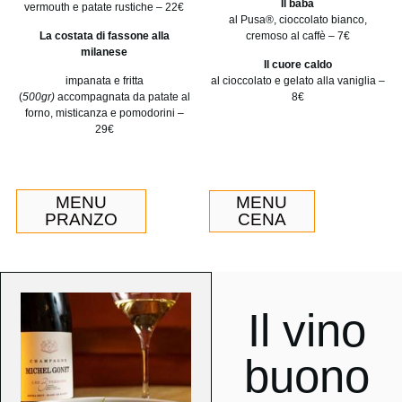
Il babà
vermouth e patate rustiche – 22€
al Pusa®, cioccolato bianco,
La costata di fassone alla
cremoso al caffè – 7€
milanese
Il cuore caldo
impanata e fritta
al cioccolato e gelato alla vaniglia –
(
500gr)
accompagnata da patate al
8€
forno, misticanza e pomodorini –
29€
MENU
MENU
PRANZO
CENA
Il vino
buono