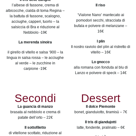
l’albese di fassone, crema di
Il riso
albicocche, cialda di toma Regina –
‘Vialone Nano’ mantecato ai
la battuta di fassone, scalogno,
pomodori secchi, stracciata di
acciughe, capperi, tuorlo – la
bufala e polvere di melanzane –
salsiccia di Bra e riduzione al
16€
Nebbiolo -19€
I plin
La merenda sinoira
Il nostro raviolo del plin al ristretto di
il girello di vitello e salsa ‘900 – la
vitello – 16€
lingua in salsa rossa – le acciughe
Lo gnocco
al verde – le zucchine in
alla romana con fonduta al blu di
carpione -19€
Lanzo e polvere di speck – 14€
Secondi
Dessert
La guancia di manzo
Il dolce Piemonte
brasata al nebbiolo e crema di
bonet, gianduiotto, tiramisù – 7€
patate dell’orto – 22€
Il tris di giandujotti
Il sottofiletto
latte, fondente, pralinato – 6€
di vitellone scottato, riduzione al